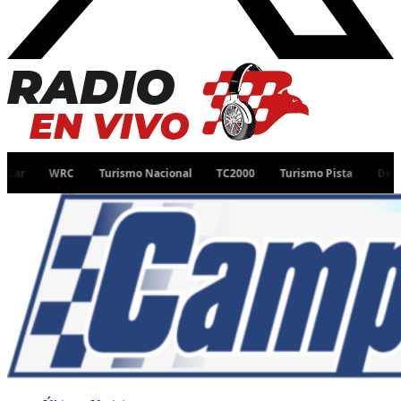
WRC
Turismo Nacional
TC2000
Turismo Pista
Desafío Ruta 