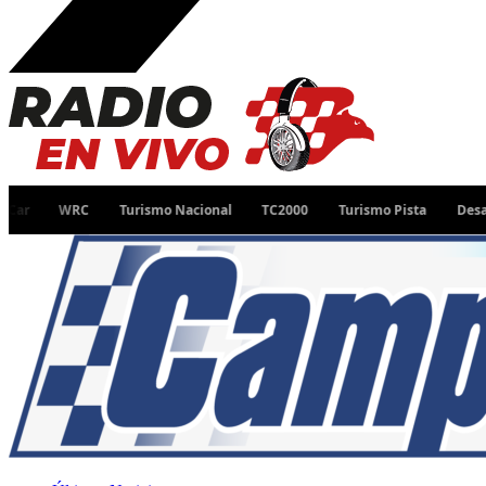
WRC
Turismo Nacional
TC2000
Turismo Pista
Desafío Rut