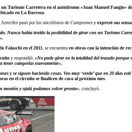
on un Turismo Carretera en el autódromo «Juan Manuel Fangio» de
 ubicado en La Barrosa
.
e Arrecifes pasó por los micrófonos de
Campeones
y
expresó sus sensa
ndo. Nunca había tenido la posibilidad de girar con un Turismo Carre
».
do Falaschi en el 2011
, se encuentra
en obras con la intención de rec
cuito
y respondió:
«No pude girar en la totalidad del trazado porque 
ra tener categorías nuevamente».
ones y se siguen haciendo cosas. Veo muy ‘verde’ que en 20 días esté 
oras en el circuito se finalicen de cara al próximo mes
.
un montón y ojalá podamos volver pronto»
, concluyó.