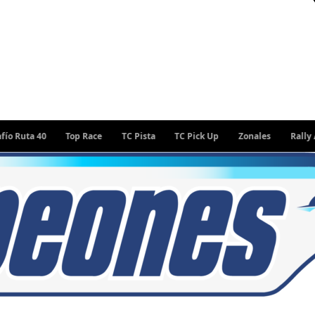
a 40
Top Race
TC Pista
TC Pick Up
Zonales
Rally Argent