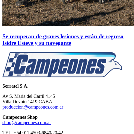
Se recuperan de graves lesiones y están de regreso
Isidre Esteve y su navegante
Serratel S.A.
Av S. Maria del Carril 4145
Villa Devoto 1419 CABA.
produccion@campeones.com.ar
Campeones Shop
shop@campeones.com.ar
TEL: +54 011 4503-6840/20/42