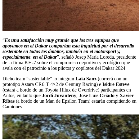
“
Es una satisfacción muy grande que los tres equipos que
apoyamos en el Dakar compartan esta inquietud por el desarrollo
sostenible en todos los ámbitos, también en el motorsport y,
especialmente, en el Dakar
”, señaló Josep María Loreda, presidente
de la firma KH-7 sobre el compromiso deportivo y ecológico que
avala con el patrocinio a los pilotos y copilotos del Dakar 2024.
Dicho team “sustentable” lo integran
Laia Sanz
(correrá con un
prototipo Astara CR6-T 4×2 de Century Racing) e
Isidre Esteve
(estará a bordo de un Toyota Hilux de Overdrive) participantes en
Autos, en tanto que
Jordi Juvanteny
,
José Luis Criado
y
Xavier
Ribas
(a bordo de un Man de Epsilon Team) estarán compitiendo en
Camiones.