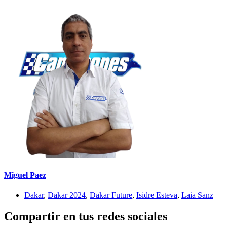
Miguel Paez
Dakar
,
Dakar 2024
,
Dakar Future
,
Isidre Esteva
,
Laia Sanz
Compartir en tus redes sociales