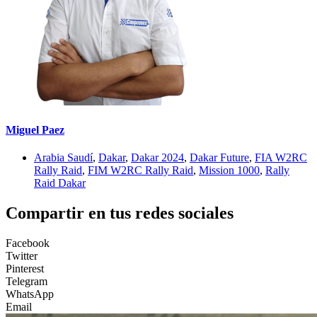
Miguel Paez
Arabia Saudí
,
Dakar
,
Dakar 2024
,
Dakar Future
,
FIA W2RC
Rally Raid
,
FIM W2RC Rally Raid
,
Mission 1000
,
Rally
Raid Dakar
Compartir en tus redes sociales
Facebook
Twitter
Pinterest
Telegram
WhatsApp
Email