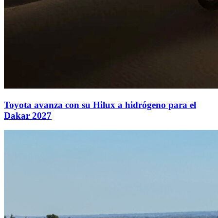
Toyota avanza con su Hilux a hidrógeno para el
Dakar 2027