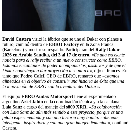
David Castera
visitó la fábrica que se une al Dakar con planes a
futuro, caminó dentro de
EBRO Factory
en la Zona Franca
(Barcelona) y mostró su respaldo. Participarán del
Rally Dakar
2026 en Arabia Saudita, del 3 al 17 de enero
. «
Es una excelente
noticia para el rally recibir a un nuevo constructor como EBRO.
Estamos encantados de poder acompañarlos, asistirlos y de que el
Dakar contribuya a dar proyección a su marca
«, dijo el francés. En
tanto que
Pedro Calef
, CEO de EBRO, remarcó que «
estamos
alineados en el objetivo de construir una historia de éxito que una
la innovación de EBRO con la aventura del Dakar
«.
El equipo
EBRO Audax Motorsport
tiene al experimentado
argentino
Ariel Jatón
en la coordinación técnica y a la catalana
Laia Sanz
a cargo del manejo del
s800 XRR
. «
Su colaboración
con Laia Sanz da aún más sentido a este proyecto, porque es una
piloto experimentada y con una historia muy bonita: coherente,
inteligente, inspiradora y con una gran imagen femenina
«, continuó
Castera.