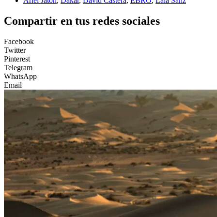
Ariel Jatón
,
Dakar
,
David Castera
,
EBRO
,
Laia Sanz
Compartir en tus redes sociales
Facebook
Twitter
Pinterest
Telegram
WhatsApp
Email