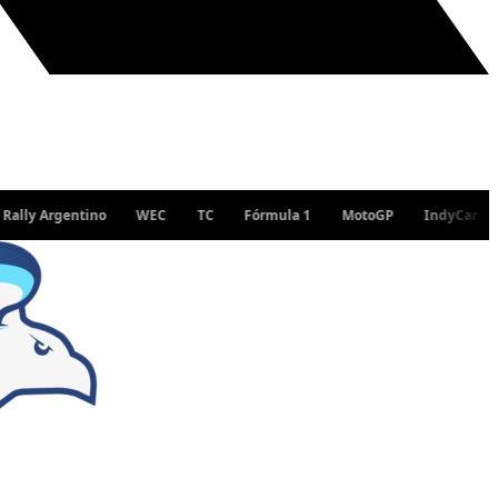
 Argentino
WEC
TC
Fórmula 1
MotoGP
IndyCar
WRC