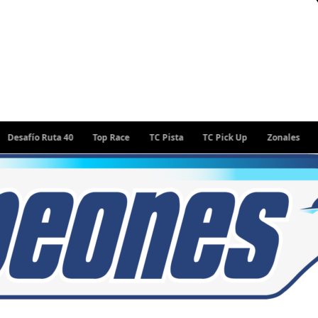
fío Ruta 40
Top Race
TC Pista
TC Pick Up
Zonales
Rally