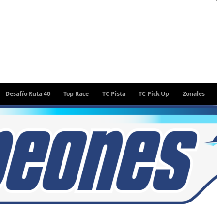
ío Ruta 40
Top Race
TC Pista
TC Pick Up
Zonales
Rally 