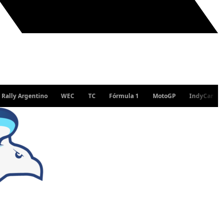
Argentino
WEC
TC
Fórmula 1
MotoGP
IndyCar
WRC