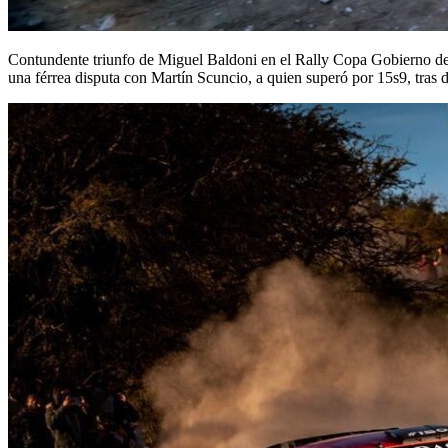
Contundente triunfo de Miguel Baldoni en el Rally Copa Gobierno de S
una férrea disputa con Martín Scuncio, a quien superó por 15s9, tras d