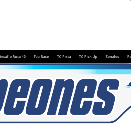
ta 40
Top Race
TC Pista
TC Pick Up
Zonales
Rally Argen