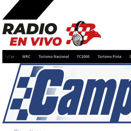
WRC
Turismo Nacional
TC2000
Turismo Pista
Desafío Ru