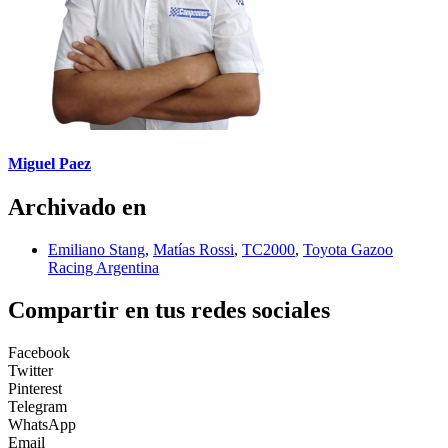
Miguel Paez
Archivado en
Emiliano Stang
,
Matías Rossi
,
TC2000
,
Toyota Gazoo
Racing Argentina
Compartir en tus redes sociales
Facebook
Twitter
Pinterest
Telegram
WhatsApp
Email