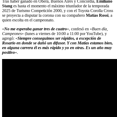
Tras haber ganado en Oberá, Buenos Aires y Concordia,
Emiliano
Stang
es hasta el momento el máximo triunfador de la temporada
2025 de Turismo Competición 2000, y con el Toyota Corolla Cross
se proyecta a disputar la corona con su compañero
Matías Rossi
, a
quien escolta en el campeonato.
«
No me esperaba ganar tres de cuatro
«, confesó en «
Buen día,
Campeones
» (lunes a viernes de 10:00 a 11:00 por YouTube), y
agregó: «
Siempre conseguimos ser rápidos, a excepción de
Rosario en donde se dañó un difusor. Y con Matías estamos bien,
en alguna carrera él es más rápido y yo en otras. Es un año muy
positivo
«.