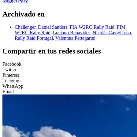
Miguel Paez
Archivado en
Challenger
,
Daniel Sanders
,
FIA W2RC Rally Raid
,
FIM
W2RC Rally Raid
,
Luciano Benavides
,
Nicolás Cavigliasso
,
Rally Raid Portugal
,
Valentina Pertegarini
Compartir en tus redes sociales
Facebook
Twitter
Pinterest
Telegram
WhatsApp
Email