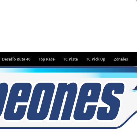
ío Ruta 40
Top Race
TC Pista
TC Pick Up
Zonales
Rally 