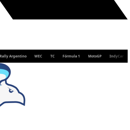
Argentino
WEC
TC
Fórmula 1
MotoGP
IndyCar
WRC