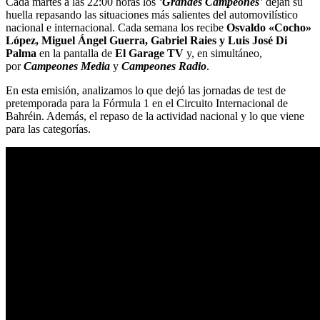
Cada martes a las 22:00 horas los
‘
Grandes Campeones
’
dejan su
huella repasando las situaciones más salientes del automovilístico
nacional e internacional. Cada semana los recibe
Osvaldo «Cocho»
López, Miguel Ángel Guerra, Gabriel Raies y Luis José Di
Palma
en la pantalla de
El Garage TV
y, en simultáneo,
por
Campeones Media
y
Campeones Radio
.
En esta emisión, analizamos lo que dejó las jornadas de test de
pretemporada para la Fórmula 1 en el Circuito Internacional de
Bahréin. Además, el repaso de la actividad nacional y lo que viene
para las categorías.