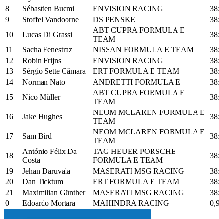
8
Sébastien Buemi
ENVISION RACING
38
9
Stoffel Vandoorne
DS PENSKE
38
ABT CUPRA FORMULA E
10
Lucas Di Grassi
38
TEAM
11
Sacha Fenestraz
NISSAN FORMULA E TEAM
38
12
Robin Frijns
ENVISION RACING
38
13
Sérgio Sette Câmara
ERT FORMULA E TEAM
38
14
Norman Nato
ANDRETTI FORMULA E
38
ABT CUPRA FORMULA E
15
Nico Müller
38
TEAM
NEOM MCLAREN FORMULA E
16
Jake Hughes
38
TEAM
NEOM MCLAREN FORMULA E
17
Sam Bird
38
TEAM
António Félix Da
TAG HEUER PORSCHE
18
38
Costa
FORMULA E TEAM
19
Jehan Daruvala
MASERATI MSG RACING
38
20
Dan Ticktum
ERT FORMULA E TEAM
38
21
Maximilian Günther
MASERATI MSG RACING
38
0
Edoardo Mortara
MAHINDRA RACING
0,