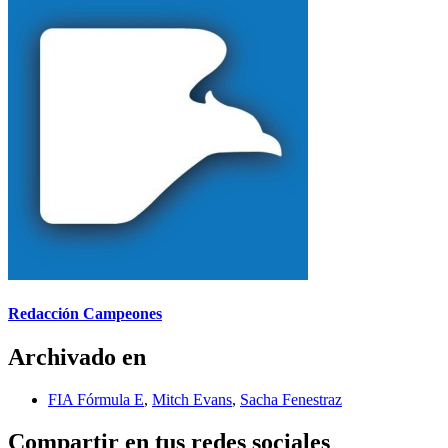
Redacción Campeones
Archivado en
FIA Fórmula E
,
Mitch Evans
,
Sacha Fenestraz
Compartir en tus redes sociales