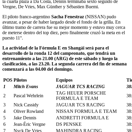
la cuarta plaza a Da Costa, Dennis terminaba sexto seguido de
Vergne, De Vries, Max Günther y Sébastien Buemi.
El piloto franco-argentino
Sacha Fenestraz
(NISSAN) pudo
avanzar, a pesar de haber largado desde el fondo de la grilla. En
último tramo de carrera fue su mejor momento y estuvo muy cerca
de meterse dentro del top diez, pero finalmente cruzó la meta en el
puesto 11°.
La actividad de la Fórmula E en Shangái será para el
desarrollo de la ronda 12 del campeonato, que tendrá un
entrenamiento a las 21.00 (ARG) de este sábado y luego la
clasificación, a las 23.20. La segunda carrera del fin de semana
comenzará a las 04.00 del domingo.
POS
Pilotos
Equipos
Ti
1
Mitch Evans
JAGUAR TCS RACING
38
TAG HEUER PORSCHE
2
Pascal Wehrlein
38
FORMULA E TEAM
3
Nick Cassidy
JAGUAR TCS RACING
38
4
Oliver Rowland
NISSAN FORMULA E TEAM
38
5
Jake Dennis
ANDRETTI FORMULA E
38
6
Jean-Éric Vergne
DS PENSKE
38
7
Nyck De Vries
MAHINDRA RACING
38