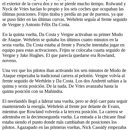
el exterior de la curva dos y no se pierde mucho tiempo. Rolwand y
Nyck de Vries hacían lo propio y los seis coches que ocupaban las
últimas posiciones. Frijns tiraba y perdía un par de puestos, ya que
se puso líder en las últimas curvas. Wehrlein seguía al frente seguido
de Vergne y Antonio Félix Da Costa.
En la quinta vuelta, Da Costa y Vergne activaban su primer Modo
de Ataque. Wehrlein se quitaba los últimos cuatro minutos en la
sexta vuelta. Da Costa estaba al frente y Porsche intentaba jugar en
equipo para estas activaciones. Frijns se colocaba cuarta seguido de
Vergne y Jake Hughes. El que parecía quedarse era Rowland,
noveno.
Una vez que los pilotos iban activando los seis minutos de Modo de
Ataque empezaba la tradicional carrera al pelotón. Vergne volvía al
frente seguido de Werhlein y Da Costa. Los dos Andretti subían a la
quinta y sexta posición. De la nada, De Vries avanzaba hasta la
quinta posición con su Mahindra.
El neerlandés llegó a liderar una vuelta, pero se dejó caer para seguir
manteniendo la energía. Wehrlein al frente por delante de Evans,
mientras que Rowland volvería a la tercera posición. La carrera se
adentraba en la decimosegunda vuelta. La entrada a la chicane final
estaba siendo el punto donde más cambiaban de posiciones los
pilotos. Agazapado en las primeras vueltas, Nick Cassidy empezaba