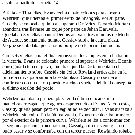
a subir a partir de la vuelta 14.
A falta de 11 vueltas, Evans recibía instrucciones para atacar a
Wehrlein, que lideraba el primer ePrix de Shanghái. Por su parte,
Cassidy se colocaba quinto al superar a De Vries. Edoardo Mortara
abandona tras llevarse un toque por parte de Jehan Daruvala.
Quedaban 8 vueltas cuando Dennis activaba tres minutos de Modo
de Ataque, se mantenía quinto, Cassidy subí a la cuarta plaza.
Vergne se enfadaba por la radio porque no le permitían luchar.
Con seis vueltas para el final empezaron los ataques en la lucha por
la victoria. Evans se colocaba primero al superar a Wehrlein. Dennis
conseguía la tercera plaza, mientras que Da Costa intentaba el
adelantamiento sobre Cassidy sin éxito. Rowland arriesgaba en la
primera curva para subir a la sexta plaza. Cassidy no se iba a
confirmar con un cuarto puesto y a cinco vueltas del final conseguía
el último escalón del podio.
Wehrlein ganaba la primera plaza en la última chicane, una
maniobra arriesgada que agarró desprevenido a Evans. A todo esto,
Cassidy quería pasar, pero en Jaguar no se decidían. Evans atacaba a
Wehrlein, sin éxito. En la última vuelta, Evans se colocaba primero
por el exterior de la primera curva. Wehrlein se iba a conformar con
la segunda posición, mientras que, Cassidy, con más energía, no
pudo pasar y se conformaba con un tercer puesto. Rowlando robaba