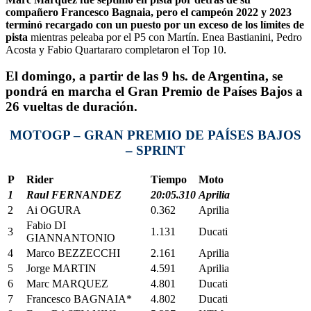
compañero Francesco Bagnaia, pero el campeón 2022 y 2023
terminó recargado con un puesto por un exceso
de los límites de
pista
mientras peleaba por el P5 con Martín. Enea Bastianini, Pedro
Acosta y Fabio Quartararo completaron el Top 10.
El domingo, a partir de las 9 hs. de Argentina, se
pondrá en marcha el Gran Premio de Países Bajos a
26 vueltas de duración.
MOTOGP – GRAN PREMIO DE PAÍSES BAJOS
– SPRINT
P
Rider
Tiempo
Moto
1
Raul FERNANDEZ
20:05.310
Aprilia
2
Ai OGURA
0.362
Aprilia
Fabio DI
3
1.131
Ducati
GIANNANTONIO
4
Marco BEZZECCHI
2.161
Aprilia
5
Jorge MARTIN
4.591
Aprilia
6
Marc MARQUEZ
4.801
Ducati
7
Francesco BAGNAIA*
4.802
Ducati