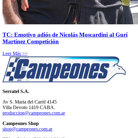
TC: Emotivo adiós de Nicolás Moscardini al Gurí
Martínez Competición
Leer Más >>
Serratel S.A.
Av S. Maria del Carril 4145
Villa Devoto 1419 CABA.
produccion@campeones.com.ar
Campeones Shop
shop@campeones.com.ar