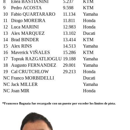
8
Enea BASTIANINI
5.237
KTM
9
Pedro ACOSTA
9.598
KTM
10
Fabio QUARTARARO
11.134
Yamaha
11
Diogo MOREIRA
11.811
Honda
12
Luca MARINI
12.983
Honda
13
Alex MARQUEZ
13.102
Ducati
14
Brad BINDER
13.414
KTM
15
Alex RINS
14.513
Yamaha
16
Maverick VIÑALES
15.286
KTM
17
Toprak RAZGATLIOGLU
19.188
Yamaha
18
Augusto FERNANDEZ
29.001
Yamaha
19
Cal CRUTCHLOW
29.213
Honda
NC
Franco MORBIDELLI
Ducati
NC
Jack MILLER
Yamaha
NC
Joan MIR
Honda
*Francesco Bagnaia fue recargado con un puesto por exceder los límites de pista.