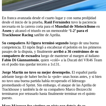
En franca avanzada desde el cuarto lugar y con suma prolijidad
desde el inicio de la prueba,
Raúl Fernández
tuvo la paciencia
necesaria en la carrera corta para el
Mundial de Motociclismo
en
Assen
y alcanzó el triunfo en un memorable
‘1-2’ para el
Trackhouse Racing
satélite de Aprilia.
Su compañero Ai Ogura terminó segundo
luego de una buena
competencia. El nipón llegó a encabezar el pelotón en los primeros
pasajes de la disputa, y finalmente
arribó a 36 centésimos de su
compañero de escuadra
luego de mantener al margen al italiano
Fabio Di Giannantonio
, quien «coló» a la Ducati del VR46 Team
en el podio tras quedar tercero a 1s131.
Jorge Martín no tuvo su mejor desempeño.
El español partía
adelante luego de haber hecho la «pole» unas horas antes, y si bien
no tuvo una buena partida había recuperado el liderazgo
promediando el Sprint. Sin embargo, el ataque de las Aprilia de
Trackhouse y también la de su compañero Marco Bezzecchi
terminaron por retrasarlo hasta finalmente terminar en el quinto
puesto.
Marc Márquez fue séptimo en pista por detrás de su