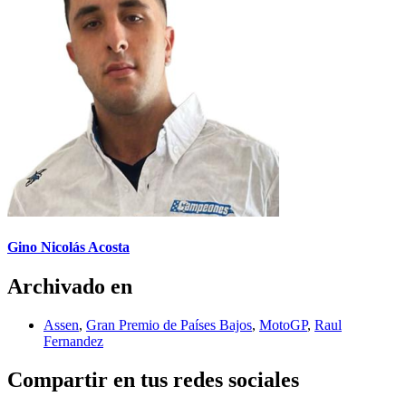
Gino Nicolás Acosta
Archivado en
Assen
,
Gran Premio de Países Bajos
,
MotoGP
,
Raul
Fernandez
Compartir en tus redes sociales