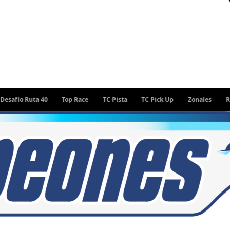
 Ruta 40
Top Race
TC Pista
TC Pick Up
Zonales
Rally Ar