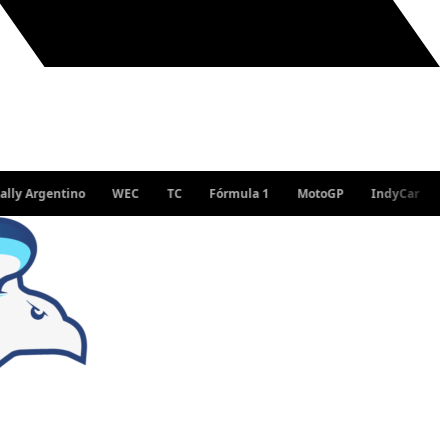
gentino
WEC
TC
Fórmula 1
MotoGP
IndyCar
WRC