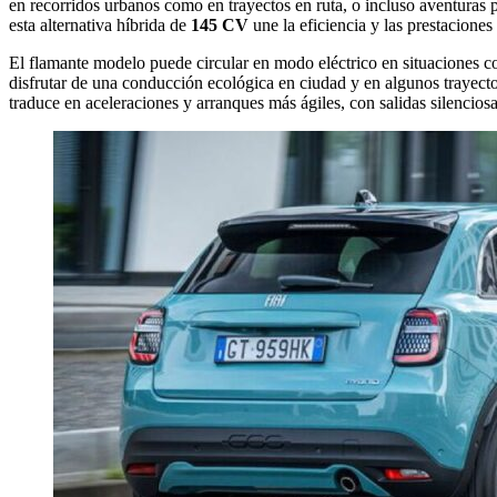
en recorridos urbanos como en trayectos en ruta, o incluso aventuras 
esta alternativa híbrida de
145 CV
une la eficiencia y las prestacione
El flamante modelo puede circular en modo eléctrico en situaciones cot
disfrutar de una conducción ecológica en ciudad y en algunos trayecto
traduce en aceleraciones y arranques más ágiles, con salidas silenciosa