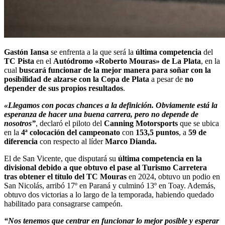
Gastón Iansa
se enfrenta a la que será la
última competencia
del
TC Pista
en el
Autódromo «Roberto Mouras» de La Plata
, en la
cual
buscará funcionar de la mejor manera para soñar con la
posibilidad de alzarse con la Copa de Plata
a pesar de
no
depender de sus propios resultados
.
«Llegamos con pocas chances a la definición. Obviamente está la
esperanza de hacer una buena carrera, pero no depende de
nosotros”
, declaró el piloto del
Canning Motorsports
que se ubica
en la
4ª colocación del campeonato
con
153,5 puntos
, a
59 de
diferencia
con respecto al líder
Marco Dianda.
El de San Vicente, que disputará su
última competencia en la
divisional debido a que obtuvo el pase al Turismo Carretera
tras obtener el título del TC Mouras
en 2024, obtuvo un podio en
San Nicolás, arribó 17º en Paraná y culminó 13º en Toay. Además,
obtuvo dos victorias a lo largo de la temporada, habiendo quedado
habilitado para consagrarse campeón.
“Nos tenemos que centrar en funcionar lo mejor posible y esperar