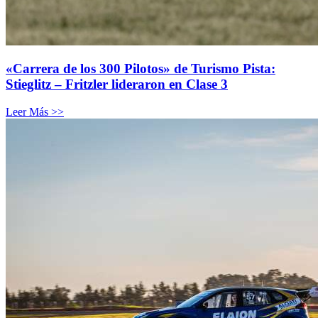
«Carrera de los 300 Pilotos» de Turismo Pista:
Stieglitz – Fritzler lideraron en Clase 3
Leer Más >>