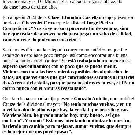
Internacional y el TC Mouras, y la categoría regresa al trazado
platense luego de cinco años.
El campeón 2023 de la
Clase 3 Jonatan Castellano
dijo presente a
bordo del
Chevrolet Cruze
que le alista el
Jorge Piedra
Competición
: “
Nos sirve no solo para este fin de semana, sino
hay que tratar de aprovecharlo para pegar un salto de calidad,
vamos a ver si lo podemos concretar”.
Será un desafío para la categoría correr en un autódromo que fue
asfaltado a cero hace poco tiempo, así como encontrar una buena
puesta a punto aerodinámica: “Se
está trabajando un poco en ese
aspecto (aerodinámico) con lo poco que se puede medir.
Vinimos con toda las herramientas posibles de adquisición de
datos, así que veremos qué qué conclusiones sacamos al final del
día. Acerca del asfalto, porque para nosotros es nuevo, el TN no
corrió nunca con el Mouras reasfaltado”.
Con la misma escuadra dijo presente
Gonzalo Antolín
, que probó el
Cruze
de la divisional mayor: “
No tenía muchas vueltas, y en un
nivel tan alto de pilotos que hay, la verdad que necesito girar.
Me viene bien, he girado mucho hoy, muy bueno, así que
contento”. Y sumó: “Estamos intentando optimizar lo nuestro,
haciendo un cambio para mejorar, sumar vueltas, que siempre
es lo mejor que nos puede pasar”.