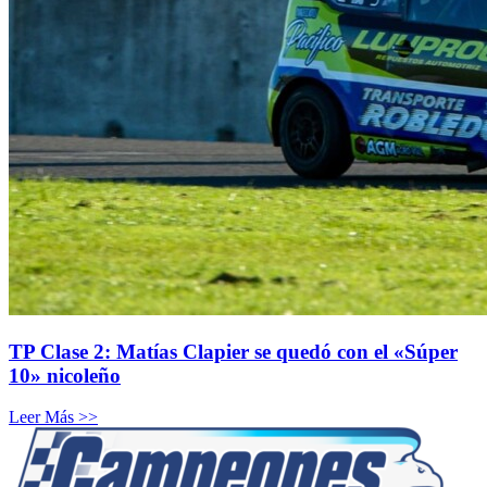
TP Clase 2: Matías Clapier se quedó con el «Súper
10» nicoleño
Leer Más >>