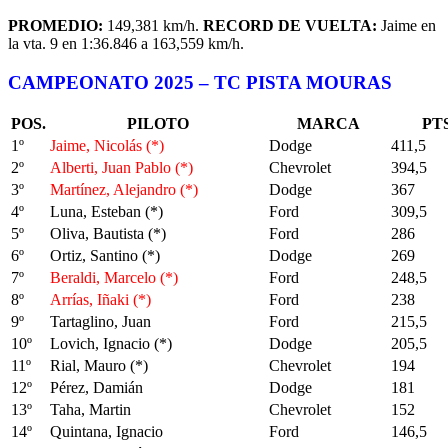
PROMEDIO:
149,381 km/h.
RECORD DE VUELTA:
Jaime en
la vta. 9 en 1:36.846 a 163,559 km/h.
CAMPEONATO 2025 – TC PISTA MOURAS
POS.
PILOTO
MARCA
PTS
1º
Jaime, Nicolás
(*)
Dodge
411,5
2º
Alberti, Juan Pablo
(*)
Chevrolet
394,5
3º
Martínez, Alejandro
(*)
Dodge
367
4º
Luna, Esteban
(*)
Ford
309,5
5º
Oliva, Bautista
(*)
Ford
286
6º
Ortiz, Santino
(*)
Dodge
269
7º
Beraldi, Marcelo
(*)
Ford
248,5
8º
Arrías, Iñaki
(*)
Ford
238
9º
Tartaglino, Juan
Ford
215,5
10º
Lovich, Ignacio
(*)
Dodge
205,5
11º
Rial, Mauro
(*)
Chevrolet
194
12º
Pérez, Damián
Dodge
181
13º
Taha, Martin
Chevrolet
152
14º
Quintana, Ignacio
Ford
146,5