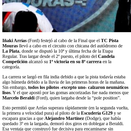
Iñaki Arrías
(Ford) festejó al cabo de la Final que el
TC Pista
Mouras
llevó a cabo en el circuito con chicana del autódromo de
La Plata
, donde se disputó la 10ª y última fecha de la Etapa
Regular. Tras largar desde el 2º puesto, el piloto del
Candela
Competición
alcanzó su
1ª victoria en su 8ª carrera
en la
categoría.
La carrera se largó en fila india debido a que la pista todavía estaba
algo húmeda debido a la lluvia de las primeras horas de la mañana.
Sin embargo,
todos los pilotos -excepto uno- calzaron neumáticos
lisos
. Y el que apostó por las gomas ancorizadas fue nada menos que
Marcelo Beraldi
(Ford), quien largaba desde la “pole position”.
Esto permitió que Arrías superara rápidamente (en la segunda vuelta,
la primera a velocidad pura) al piloto de la
Escudería G129
y se
escapara gracias a que
Alejandro Martínez
(Dodge), que había
quedado 3º en la largada, demoró dos giros en doblegar a Beraldi.
Esa ventaja que construyó fue decisiva para encaminarse sin