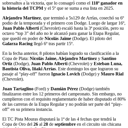
sobresaltos a la victoria, que lo consagró como el
118º ganador en
la historia del TCPM
y el 5º que se suma a esa lista en 2025.
Alejandro Martínez
, que terminó a 5s129 de Arrías,
cosechó su 6º
podio de la temporada y el primero con Dodge. Luego de largar 16º,
Juan Pablo Alberti
(Chevrolet) escaló hasta la 3ª posición, pero su
octavo “top 3” del año no le alcanzó para ganar la Etapa Regular,
que quedó en poder de
Nicolás Jaime
(Dodge). El piloto del
Galarza Racing
llegó 6º tras partir 15º.
En la fecha anterior, 8 pilotos habían logrado su clasificación a la
Copa de Plata:
Nicolás Jaime, Alejandro Martínez
y
Santino
Ortiz
(Dodge),
Juan Pablo Alberti
(Chevrolet)
y
Esteban Luna,
Bautista Oliva, Iñaki Arrías
.
Este domingo los que lograron su
pasaje al “play-off” fueron
Ignacio Lovich
(Dodge) y
Mauro Rial
(Chevrolet).
Juan Tartaglino
(Ford) y
Damián Pérez
(Dodge) también
finalizaron entre los 12 primeros del campeonato. Sin embargo, no
cumplieron con el requisito reglamentario de haber disputado el 80%
de las carreras de la Etapa Regular y no podrán ser parte del “play-
off” en su primera instancia.
El TC Pista Mouras disputará la 1ª de las 4 fechas que tendrá la
Copa de Oro del
26
al
28
de
septiembre
en el circuito sin chicana