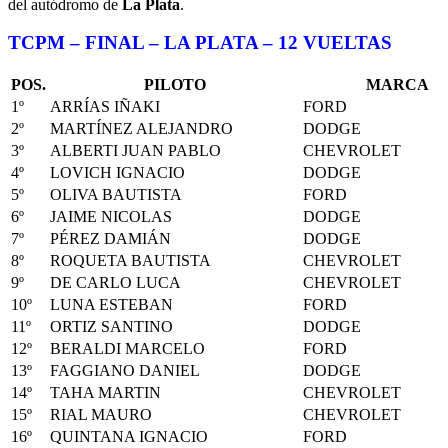
del autódromo de
La Plata
.
TCPM – FINAL – LA PLATA – 12 VUELTAS
POS.
PILOTO
MARCA
1º
ARRÍAS IÑAKI
FORD
2º
MARTÍNEZ ALEJANDRO
DODGE
3º
ALBERTI JUAN PABLO
CHEVROLET
4º
LOVICH IGNACIO
DODGE
5º
OLIVA BAUTISTA
FORD
6º
JAIME NICOLAS
DODGE
7º
PÉREZ DAMIÁN
DODGE
8º
ROQUETA BAUTISTA
CHEVROLET
9º
DE CARLO LUCA
CHEVROLET
10º
LUNA ESTEBAN
FORD
11º
ORTIZ SANTINO
DODGE
12º
BERALDI MARCELO
FORD
13º
FAGGIANO DANIEL
DODGE
14º
TAHA MARTIN
CHEVROLET
15º
RIAL MAURO
CHEVROLET
16º
QUINTANA IGNACIO
FORD