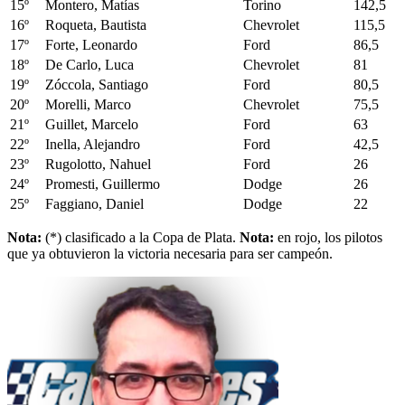
15º
Montero, Matías
Torino
142,5
16º
Roqueta, Bautista
Chevrolet
115,5
17º
Forte, Leonardo
Ford
86,5
18º
De Carlo, Luca
Chevrolet
81
19º
Zóccola, Santiago
Ford
80,5
20º
Morelli, Marco
Chevrolet
75,5
21º
Guillet, Marcelo
Ford
63
22º
Inella, Alejandro
Ford
42,5
23º
Rugolotto, Nahuel
Ford
26
24º
Promesti, Guillermo
Dodge
26
25º
Faggiano, Daniel
Dodge
22
Nota:
(*) clasificado a la Copa de Plata.
Nota:
en rojo, los pilotos
que ya obtuvieron la victoria necesaria para ser campeón.