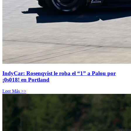
IndyCar: Rosenqvist le roba el “1” a Palou por
¡0s018! en Portland
Leer Más >>