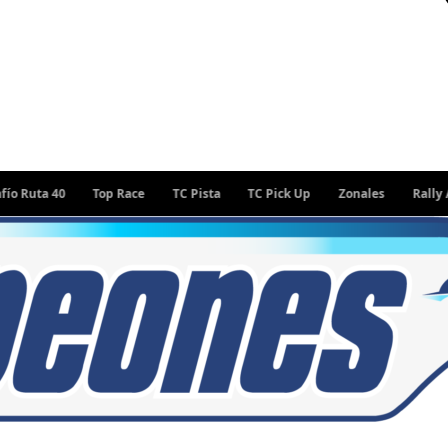
ta 40
Top Race
TC Pista
TC Pick Up
Zonales
Rally Argen