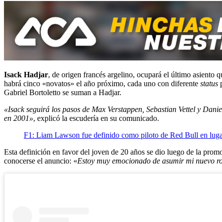
Isack Hadjar
, de origen francés argelino, ocupará el último asiento
habrá cinco «novatos» el año próximo, cada uno con diferente
status
p
Gabriel Bortoletto se suman a Hadjar.
«Isack seguirá los pasos de Max Verstappen, Sebastian Vettel y Dan
en 2001»
, explicó la escudería en su comunicado.
F1: Liam Lawson fue definido como piloto de Red Bull en luga
Esta definición en favor del joven de 20 años se dio luego de la pro
conocerse el anuncio: «
Estoy muy emocionado de asumir mi nuevo r