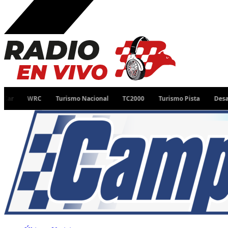
WRC
Turismo Nacional
TC2000
Turismo Pista
Desafío Ru