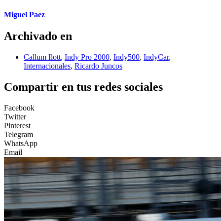
Miguel Paez
Archivado en
Callum Ilott
,
Indy Pro 2000
,
Indy500
,
IndyCar
,
Internacionales
,
Ricardo Juncos
Compartir en tus redes sociales
Facebook
Twitter
Pinterest
Telegram
WhatsApp
Email