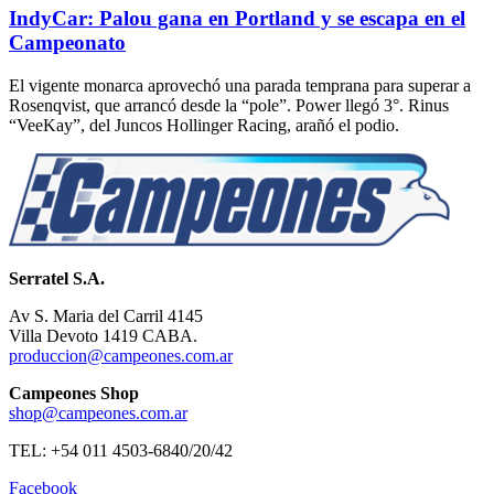
IndyCar: Palou gana en Portland y se escapa en el
Campeonato
El vigente monarca aprovechó una parada temprana para superar a
Rosenqvist, que arrancó desde la “pole”. Power llegó 3°. Rinus
“VeeKay”, del Juncos Hollinger Racing, arañó el podio.
Serratel S.A.
Av S. Maria del Carril 4145
Villa Devoto 1419 CABA.
produccion@campeones.com.ar
Campeones Shop
shop@campeones.com.ar
TEL: +54 011 4503-6840/20/42
Facebook