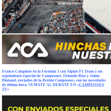
Franco Colapinto en la Fórmula 1 con Alpine F1 Team y un
seguimiento especial de Campeones. Orlando Ríos y Jaime
Pintanel, enviados de la
Revista Campeones
, con las novedades
de última hora.
SUMATE AL DEBATE EN «
CAMPEONES
TV
«