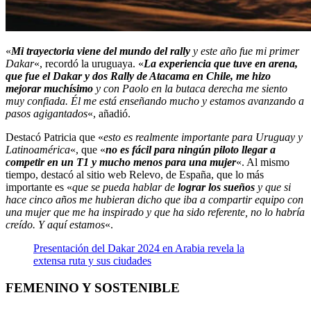
«
Mi trayectoria viene del mundo del rally
y este año fue mi primer
Dakar
«, recordó la uruguaya. «
La experiencia que tuve en arena,
que fue el Dakar y dos Rally de Atacama en Chile, me hizo
mejorar muchísimo
y con Paolo en la butaca derecha me siento
muy confiada. Él me está enseñando mucho y estamos avanzando a
pasos agigantados
«, añadió.
Destacó Patricia que «
esto es realmente importante para Uruguay y
Latinoamérica
«, que «
no es fácil para ningún piloto llegar a
competir en un T1 y mucho menos para una mujer
«. Al mismo
tiempo, destacó al sitio web Relevo, de España, que lo más
importante es «
que se pueda hablar de
lograr los sueños
y que si
hace cinco años me hubieran dicho que iba a compartir equipo con
una mujer que me ha inspirado y que ha sido referente, no lo habría
creído. Y aquí estamos
«.
Presentación del Dakar 2024 en Arabia revela la
extensa ruta y sus ciudades
FEMENINO Y SOSTENIBLE