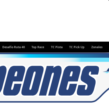
o Ruta 40
Top Race
TC Pista
TC Pick Up
Zonales
Rally A