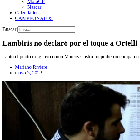
MotoGP
Nascar
Calendario
CAMPEONATOS
Buscar
Lambiris no declaró por el toque a Ortelli
Tanto el piloto uruguayo como Marcos Castro no pudieron comparecer 
Mariano Riviere
mayo 3, 2023