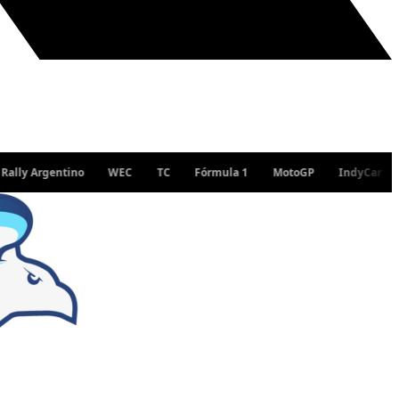
rgentino
WEC
TC
Fórmula 1
MotoGP
IndyCar
WRC