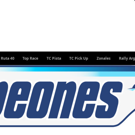
Top Race
TC Pista
TC Pick Up
Zonales
Rally Argentino