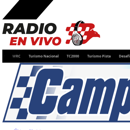
WRC
Turismo Nacional
TC2000
Turismo Pista
Desafío Ruta