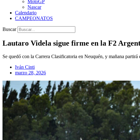
MotoGP
Nascar
Calendario
CAMPEONATOS
Buscar
Lautaro Videla sigue firme en la F2 Argen
Se quedó con la Carrera Clasificatoria en Neuquén, y mañana partirá d
Iván Cinti
marzo 28, 2026