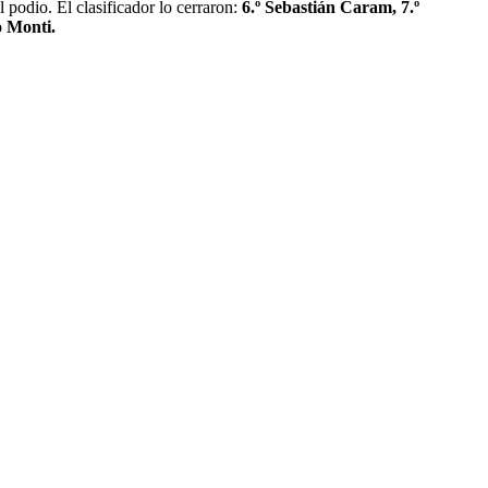
l podio. El clasificador lo cerraron:
6.º Sebastián Caram, 7.º
o Monti.