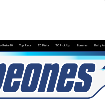
 40
Top Race
TC Pista
TC Pick Up
Zonales
Rally Argentin