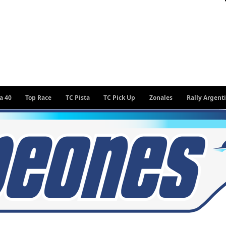
Top Race
TC Pista
TC Pick Up
Zonales
Rally Argentino