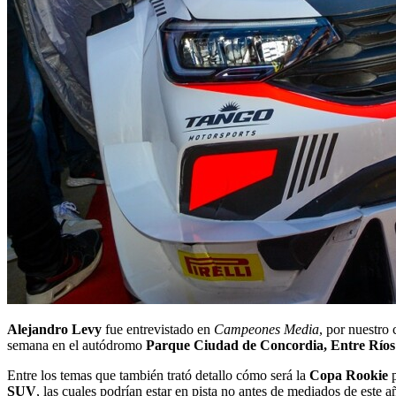
Alejandro Levy
fue entrevistado en
Campeones Media
, por nuestro 
semana en el autódromo
Parque Ciudad de Concordia, Entre Ríos
Entre los temas que también trató detallo cómo será la
Copa Rookie
p
SUV
, las cuales podrían estar en pista no antes de mediados de este a