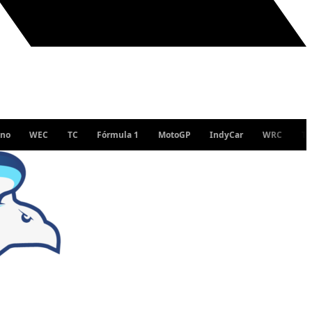
WEC
TC
Fórmula 1
MotoGP
IndyCar
WRC
Turismo N