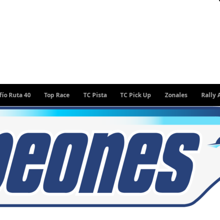
 40
Top Race
TC Pista
TC Pick Up
Zonales
Rally Argentin