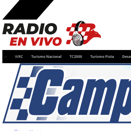
WRC
Turismo Nacional
TC2000
Turismo Pista
Desafío Ruta