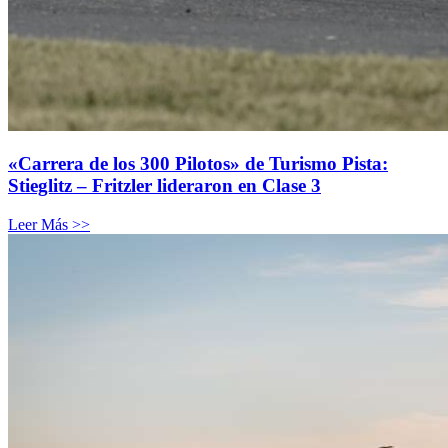
«Carrera de los 300 Pilotos» de Turismo Pista:
Stieglitz – Fritzler lideraron en Clase 3
Leer Más >>