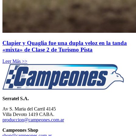
Clapier y Quaglia fue una dupla veloz en la tanda
«mixta» de Clase 2 de Turismo Pista
Leer Más >>
Serratel S.A.
Av S. Maria del Carril 4145
Villa Devoto 1419 CABA.
produccion@campeones.com.ar
Campeones Shop
shop@campeones.com.ar