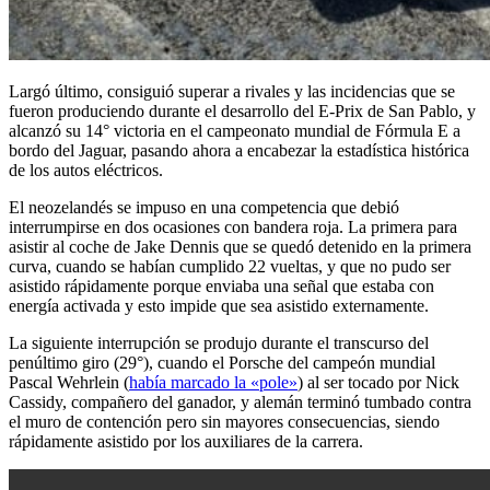
Largó último, consiguió superar a rivales y las incidencias que se
fueron produciendo durante el desarrollo del E-Prix de San Pablo, y
alcanzó su 14° victoria en el campeonato mundial de Fórmula E a
bordo del Jaguar, pasando ahora a encabezar la estadística histórica
de los autos eléctricos.
El neozelandés se impuso en una competencia que debió
interrumpirse en dos ocasiones con bandera roja. La primera para
asistir al coche de Jake Dennis que se quedó detenido en la primera
curva, cuando se habían cumplido 22 vueltas, y que no pudo ser
asistido rápidamente porque enviaba una señal que estaba con
energía activada y esto impide que sea asistido externamente.
La siguiente interrupción se produjo durante el transcurso del
penúltimo giro (29°), cuando el Porsche del campeón mundial
Pascal Wehrlein (
había marcado la «pole»
) al ser tocado por Nick
Cassidy, compañero del ganador, y alemán terminó tumbado contra
el muro de contención pero sin mayores consecuencias, siendo
rápidamente asistido por los auxiliares de la carrera.