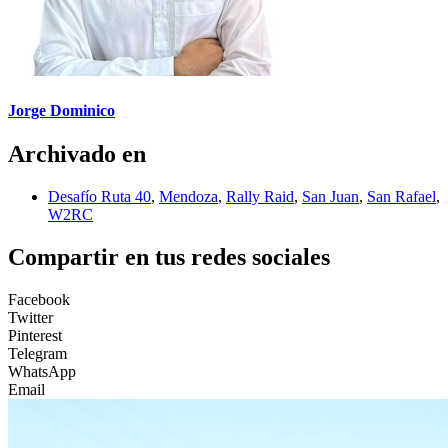
Jorge Dominico
Archivado en
Desafío Ruta 40
,
Mendoza
,
Rally Raid
,
San Juan
,
San Rafael
,
W2RC
Compartir en tus redes sociales
Facebook
Twitter
Pinterest
Telegram
WhatsApp
Email