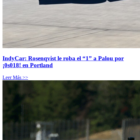
IndyCar: Rosenqvist le roba el “1” a Palou por
¡0s018! en Portland
Leer Más >>