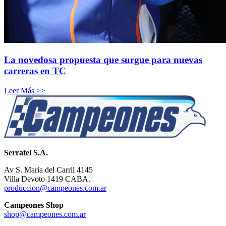
La novedosa propuesta que surgue para nuevas
carreras en TC
Leer Más >>
Serratel S.A.
Av S. Maria del Carril 4145
Villa Devoto 1419 CABA.
produccion@campeones.com.ar
Campeones Shop
shop@campeones.com.ar