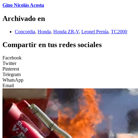
Gino Nicolás Acosta
Archivado en
Concordia
,
Honda
,
Honda ZR-V
,
Leonel Pernía
,
TC2000
Compartir en tus redes sociales
Facebook
Twitter
Pinterest
Telegram
WhatsApp
Email