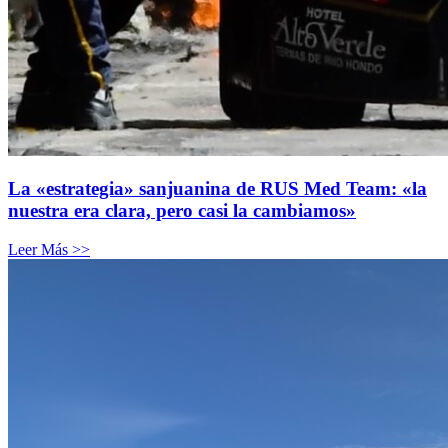
La «estrategia» sanjuanina de RUS Med Team: «la
nuestra era clara, pero casi la cambiamos»
Leer Más >>