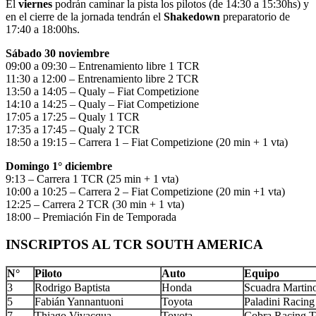
El
viernes
podrán caminar la pista los pilotos (de 14:30 a 15:30hs) y
en el cierre de la jornada tendrán el
Shakedown
preparatorio de
17:40 a 18:00hs.
Sábado 30 noviembre
09:00 a 09:30 – Entrenamiento libre 1 TCR
11:30 a 12:00 – Entrenamiento libre 2 TCR
13:50 a 14:05 – Qualy – Fiat Competizione
14:10 a 14:25 – Qualy – Fiat Competizione
17:05 a 17:25 – Qualy 1 TCR
17:35 a 17:45 – Qualy 2 TCR
18:50 a 19:15 – Carrera 1 – Fiat Competizione (20 min + 1 vta)
Domingo 1° diciembre
9:13 – Carrera 1 TCR (25 min + 1 vta)
10:00 a 10:25 – Carrera 2 – Fiat Competizione (20 min +1 vta)
12:25 – Carrera 2 TCR (30 min + 1 vta)
18:00 – Premiación Fin de Temporada
INSCRIPTOS AL TCR SOUTH AMERICA
N°
Piloto
Auto
Equipo
3
Rodrigo Baptista
Honda
Scuadra Martin
5
Fabián Yannantuoni
Toyota
Paladini Racing
7
Thiago Vivacqua
Toyota
Cobra Racing 