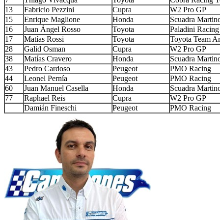
13
Fabricio Pezzini
Cupra
W2 Pro GP
15
Enrique Maglione
Honda
Scuadra Martin
16
Juan Ángel Rosso
Toyota
Paladini Racing
17
Matías Rossi
Toyota
Toyota Team Ar
28
Galid Osman
Cupra
W2 Pro GP
38
Matías Cravero
Honda
Scuadra Martin
43
Pedro Cardoso
Peugeot
PMO Racing
44
Leonel Pernía
Peugeot
PMO Racing
60
Juan Manuel Casella
Honda
Scuadra Martin
77
Raphael Reis
Cupra
W2 Pro GP
Damián Fineschi
Peugeot
PMO Racing