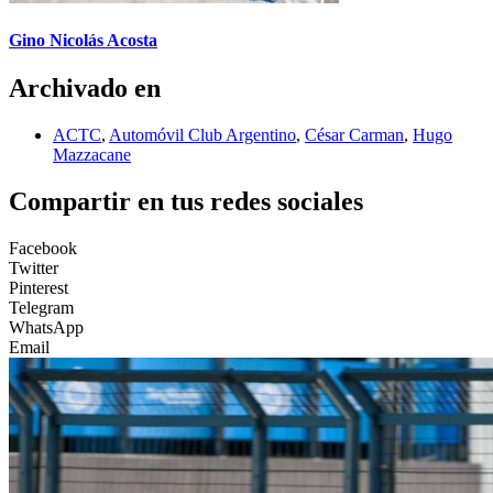
Gino Nicolás Acosta
Archivado en
ACTC
,
Automóvil Club Argentino
,
César Carman
,
Hugo
Mazzacane
Compartir en tus redes sociales
Facebook
Twitter
Pinterest
Telegram
WhatsApp
Email