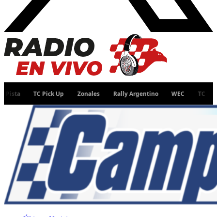
TC Pick Up
Zonales
Rally Argentino
WEC
TC
Fórmula 1