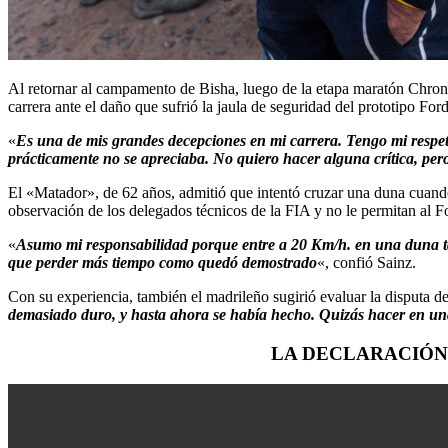
Al retornar al campamento de Bisha, luego de la etapa maratón Chrono 
carrera ante el daño que sufrió la jaula de seguridad del prototipo For
«
Es una de mis grandes decepciones en mi carrera. Tengo mi respeto
prácticamente no se apreciaba. No quiero hacer alguna crítica, pero
El «Matador», de 62 años, admitió que intentó cruzar una duna cuando 
observación de los delegados técnicos de la FIA y no le permitan al F
«
Asumo mi responsabilidad porque entre a 20 Km/h. en una duna tan
que perder más tiempo como quedó demostrado
«, confió Sainz.
Con su experiencia, también el madrileño sugirió evaluar la disputa de
demasiado duro, y hasta ahora se había hecho. Quizás hacer en un
LA DECLARACIÓN