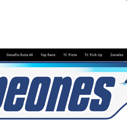
afío Ruta 40
Top Race
TC Pista
TC Pick Up
Zonales
Rall