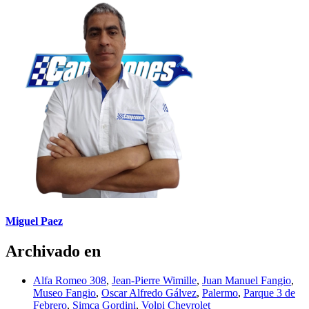
Miguel Paez
Archivado en
Alfa Romeo 308
,
Jean-Pierre Wimille
,
Juan Manuel Fangio
,
Museo Fangio
,
Oscar Alfredo Gálvez
,
Palermo
,
Parque 3 de
Febrero
,
Simca Gordini
,
Volpi Chevrolet