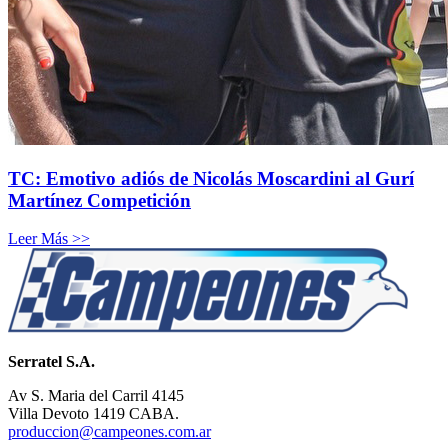
TC: Emotivo adiós de Nicolás Moscardini al Gurí
Martínez Competición
Leer Más >>
Serratel S.A.
Av S. Maria del Carril 4145
Villa Devoto 1419 CABA.
produccion@campeones.com.ar