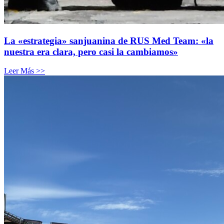
La «estrategia» sanjuanina de RUS Med Team: «la
nuestra era clara, pero casi la cambiamos»
Leer Más >>