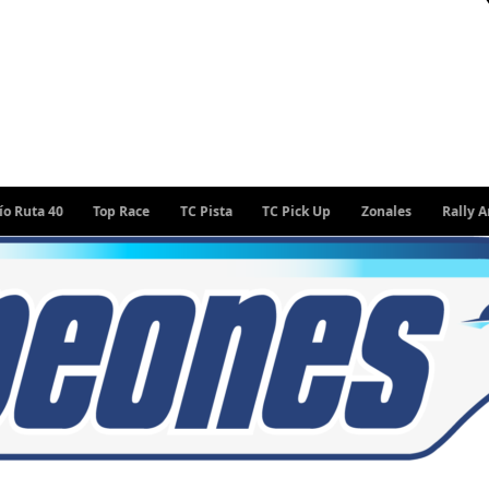
 40
Top Race
TC Pista
TC Pick Up
Zonales
Rally Argenti