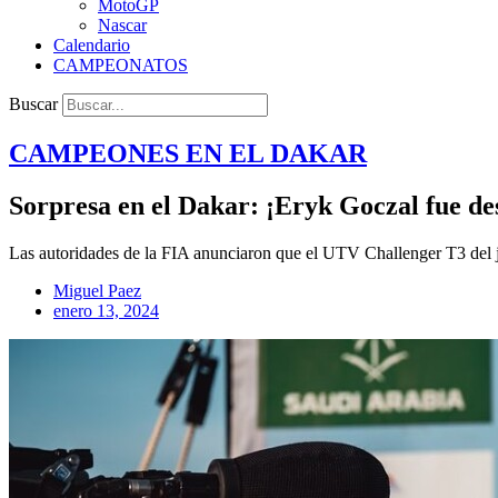
MotoGP
Nascar
Calendario
CAMPEONATOS
Buscar
CAMPEONES EN EL
DAKAR
Sorpresa en el Dakar: ¡Eryk Goczal fue des
Las autoridades de la FIA anunciaron que el UTV Challenger T3 del j
Miguel Paez
enero 13, 2024