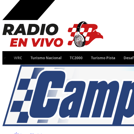
WRC
Turismo Nacional
TC2000
Turismo Pista
Desafío Ruta