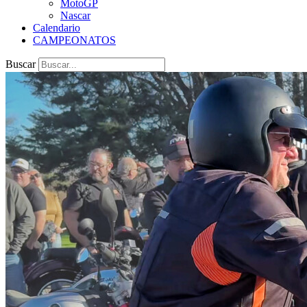
MotoGP
Nascar
Calendario
CAMPEONATOS
Buscar