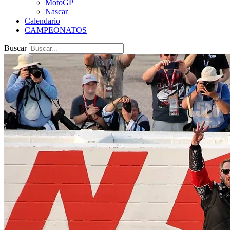
MotoGP
Nascar
Calendario
CAMPEONATOS
Buscar