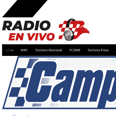
WRC
Turismo Nacional
TC2000
Turismo Pista
Desafío R