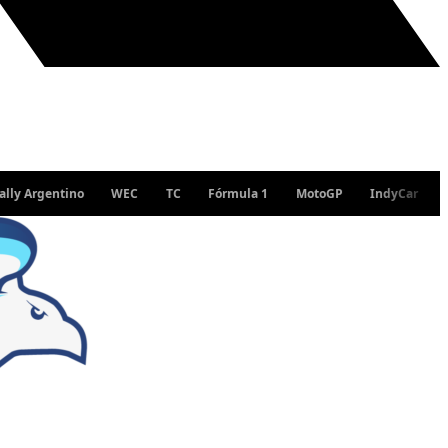
ntino
WEC
TC
Fórmula 1
MotoGP
IndyCar
WRC