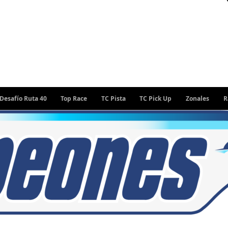
uta 40
Top Race
TC Pista
TC Pick Up
Zonales
Rally Arge