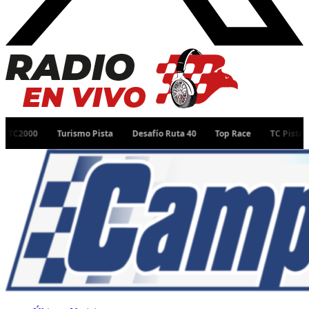
Turismo Pista
Desafío Ruta 40
Top Race
TC Pista
TC Pick U