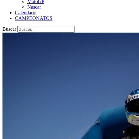
MotoGP
Nascar
Calendario
CAMPEONATOS
Buscar