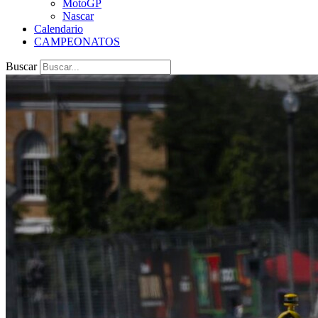
MotoGP
Nascar
Calendario
CAMPEONATOS
Buscar