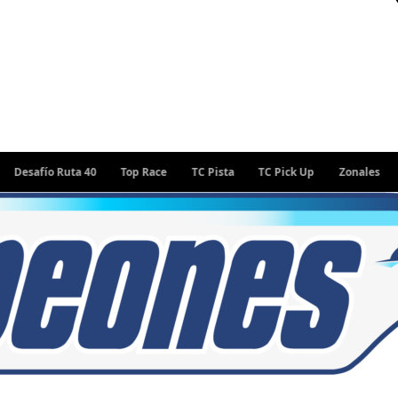
 Ruta 40
Top Race
TC Pista
TC Pick Up
Zonales
Rally Ar