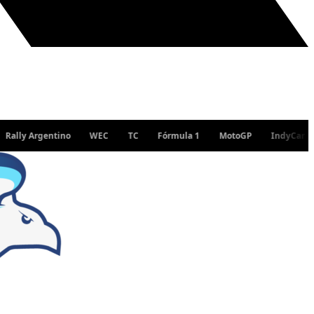
gentino
WEC
TC
Fórmula 1
MotoGP
IndyCar
WRC