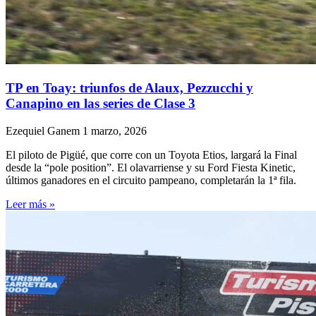
TP en Toay: triunfos de Alaux, Pezzucchi y
Canapino en las series de Clase 3
Ezequiel Ganem
1 marzo, 2026
El piloto de Pigüé, que corre con un Toyota Etios, largará la Final
desde la “pole position”. El olavarriense y su Ford Fiesta Kinetic,
últimos ganadores en el circuito pampeano, completarán la 1ª fila.
Leer más »