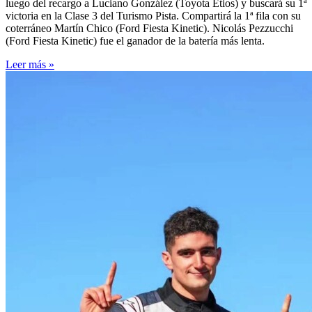
luego del recargo a Luciano González (Toyota Etios) y buscará su 1ª
victoria en la Clase 3 del Turismo Pista. Compartirá la 1ª fila con su
coterráneo Martín Chico (Ford Fiesta Kinetic). Nicolás Pezzucchi
(Ford Fiesta Kinetic) fue el ganador de la batería más lenta.
Leer más »