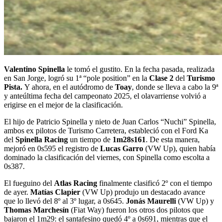
Valentino Spinella
le tomó el gustito. En la fecha pasada, realizada
en San Jorge, logró su 1ª “pole position” en la
Clase 2
del
Turismo
Pista.
Y ahora, en el autódromo de
Toay
, donde se lleva a cabo la 9ª
y anteúltima fecha del campeonato 2025, el olavarriense volvió a
erigirse en el mejor de la clasificación.
El hijo de Patricio Spinella y nieto de Juan Carlos “Nuchi” Spinella,
ambos ex pilotos de Turismo Carretera, estableció con el Ford Ka
del
Spinella Racing
un tiempo de
1m28s161
. De esta manera,
mejoró en 0s595 el registro de
Lucas Garro
(VW Up), quien había
dominado la clasificación del viernes, con Spinella como escolta a
0s387.
El fueguino del
Atlas Racing
finalmente clasificó 2º con el tiempo
de ayer.
Matías Clapier
(VW Up) produjo un destacado avance
que lo llevó del 8º al 3º lugar, a 0s645.
Jonás Maurelli
(VW Up) y
Thomas Marchesín
(Fiat Way) fueron los otros dos pilotos que
bajaron el 1m29: el santafesino quedó 4º a 0s691, mientras que el