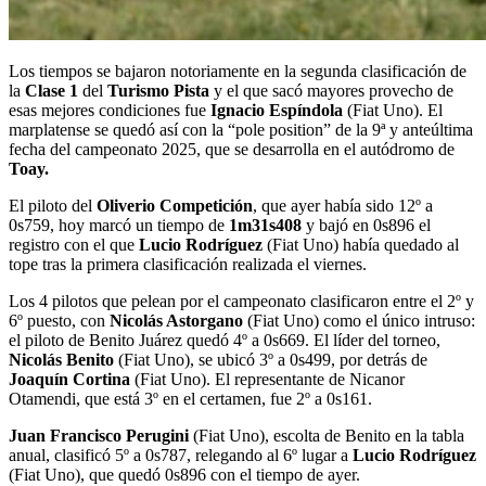
Los tiempos se bajaron notoriamente en la segunda clasificación de
la
Clase 1
del
Turismo Pista
y el que sacó mayores provecho de
esas mejores condiciones fue
Ignacio Espíndola
(Fiat Uno). El
marplatense se quedó así con la “pole position” de la 9ª y anteúltima
fecha del campeonato 2025, que se desarrolla en el autódromo de
Toay.
El piloto del
Oliverio Competición
, que ayer había sido 12º a
0s759, hoy marcó un tiempo de
1m31s408
y bajó en 0s896 el
registro con el que
Lucio Rodríguez
(Fiat Uno) había quedado al
tope tras la primera clasificación realizada el viernes.
Los 4 pilotos que pelean por el campeonato clasificaron entre el 2º y
6º puesto, con
Nicolás Astorgano
(Fiat Uno) como el único intruso:
el piloto de Benito Juárez quedó 4º a 0s669. El líder del torneo,
Nicolás Benito
(Fiat Uno), se ubicó 3º a 0s499, por detrás de
Joaquín Cortina
(Fiat Uno). El representante de Nicanor
Otamendi, que está 3º en el certamen, fue 2º a 0s161.
Juan Francisco Perugini
(Fiat Uno), escolta de Benito en la tabla
anual, clasificó 5º a 0s787, relegando al 6º lugar a
Lucio Rodríguez
(Fiat Uno), que quedó 0s896 con el tiempo de ayer.