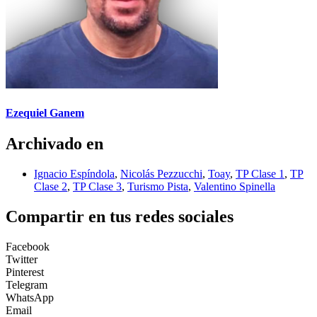
Ezequiel Ganem
Archivado en
Ignacio Espíndola
,
Nicolás Pezzucchi
,
Toay
,
TP Clase 1
,
TP
Clase 2
,
TP Clase 3
,
Turismo Pista
,
Valentino Spinella
Compartir en tus redes sociales
Facebook
Twitter
Pinterest
Telegram
WhatsApp
Email