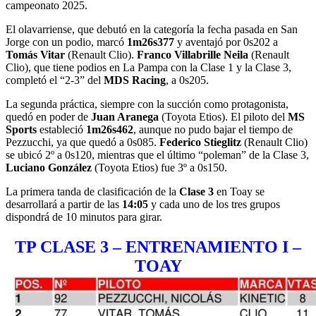
campeonato 2025.
El olavarriense, que debutó en la categoría la fecha pasada en San
Jorge con un podio, marcó
1m26s377
y aventajó por 0s202 a
Tomás Vitar
(Renault Clio).
Franco Villabrille Neila
(Renault
Clio), que tiene podios en La Pampa con la Clase 1 y la Clase 3,
completó el “2-3” del
MDS Racing
, a 0s205.
La segunda práctica, siempre con la succión como protagonista,
quedó en poder de
Juan Aranega
(Toyota Etios). El piloto del
MS
Sports
estableció
1m26s462
, aunque no pudo bajar el tiempo de
Pezzucchi, ya que quedó a 0s085.
Federico Stieglitz
(Renault Clio)
se ubicó 2º a 0s120, mientras que el último “poleman” de la Clase 3,
Luciano González
(Toyota Etios) fue 3º a 0s150.
La primera tanda de clasificación de la
Clase 3
en Toay se
desarrollará a partir de las
14:05
y cada uno de los tres grupos
dispondrá de 10 minutos para girar.
TP CLASE 3 – ENTRENAMIENTO I –
TOAY