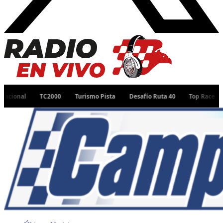
TC2000
Turismo Pista
Desafío Ruta 40
Top Race
TC Pista