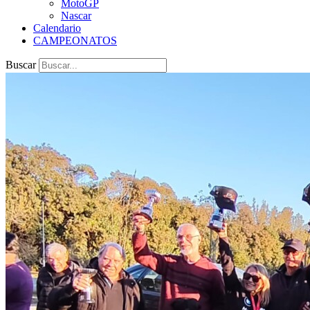
MotoGP
Nascar
Calendario
CAMPEONATOS
Buscar