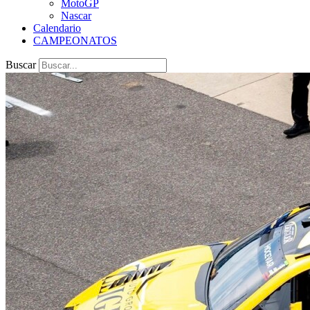
MotoGP
Nascar
Calendario
CAMPEONATOS
Buscar