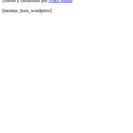
Diseño y Desarrollo por
Atiko.Studio
[mostrar_hora_wordpress]