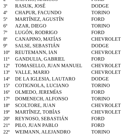
3º
RASUK, JOSÉ
DODGE
4º
CHAPUR, FACUNDO
TORINO
5º
MARTÍNEZ, AGUSTÍN
FORD
6º
AZAR, DIEGO
TORINO
7º
LUGÓN, RODRIGO
FORD
8º
CANAPINO, MATÍAS
CHEVROLET
9º
SALSE, SEBASTIÁN
DODGE
10º
REUTEMANN, IAN
CHEVROLET
11º
GANDULIA, GABRIEL
FORD
12º
TOMASELLO, JUAN MANUEL
CHEVROLET
13º
VALLE, MARIO
CHEVROLET
14º
DE LA IGLESIA, LAUTARO
DODGE
15º
COTIGNOLA, LUCIANO
TORINO
16º
OLMEDO, JEREMÍAS
FORD
17º
DOMENECH, ALFONSO
TORINO
18º
SCOLTORE, JUAN
CHEVROLET
19º
MARTÍNEZ, TOBÍAS
CHEVROLET
20º
REYNOSO, SEBASTIÁN
FORD
21º
PILO, JUAN PABLO
FORD
22º
WEIMANN, ALEJANDRO
TORINO