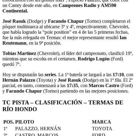
un Camry desde este año, en
Campeones Radio y AM590
Continental.
José Rasuk
(Dodge) y
Facundo Chapur
(Torino) completaron el
póquer multimarca al ubicarse 3º y 4º, respectivamente. Chevrolet,
que había logrado la “pole position” en 4 de las 5 primeras fechas,
fue la más relegada en Termas: el mejor representante resultó
Ian
Reutemann
, en la 9ª posición.
Tobías Martínez
(Chevrolet), el líder del campeonato, clasificó 19º,
mientras que su escolta en el certamen,
Rodrigo Lugón
(Ford)
quedó 7º.
Hoy se disputarán las
series
. La 1ª batería se largará a las
17:10
, con
Hernán Palazzo
(Toyota) y
José Rasuk
(Dodge) en la 1ª fila. El 2º
parcial, en tanto, comenzará a las
17:35
, con
Marcos Castro
(Ford)
y
Facundo Chapur
(Torino) partiendo en las mejores posiciones.
TC PISTA – CLASIFICACIÓN – TERMAS DE
RÍO HONDO
POS.
PILOTO
MARCA
1º
PALAZZO, HERNÁN
TOYOTA
2º
CASTRO, MARCOS
FORD