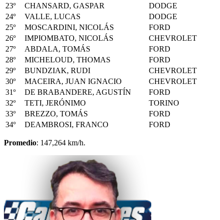
23º
CHANSARD, GASPAR
DODGE
24º
VALLE, LUCAS
DODGE
25º
MOSCARDINI, NICOLÁS
FORD
26º
IMPIOMBATO, NICOLÁS
CHEVROLET
27º
ABDALA, TOMÁS
FORD
28º
MICHELOUD, THOMAS
FORD
29º
BUNDZIAK, RUDI
CHEVROLET
30º
MACEIRA, JUAN IGNACIO
CHEVROLET
31º
DE BRABANDERE, AGUSTÍN
FORD
32º
TETI, JERÓNIMO
TORINO
33º
BREZZO, TOMÁS
FORD
34º
DEAMBROSI, FRANCO
FORD
Promedio
: 147,264 km/h.