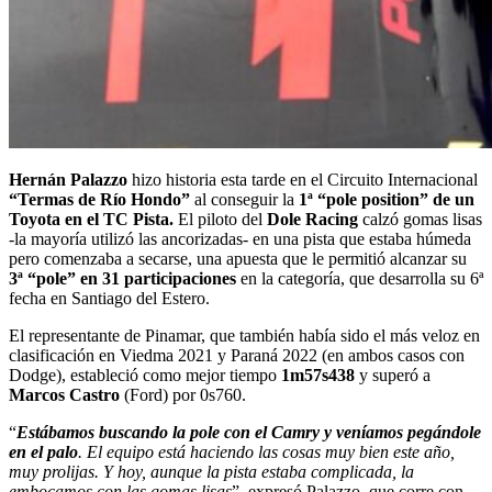
Hernán Palazzo
hizo historia esta tarde en el
Circuito Internacional
“Termas de Río Hondo”
al conseguir la
1ª “pole position” de un
Toyota en el TC Pista.
El piloto del
Dole Racing
calzó gomas lisas
-la mayoría utilizó las ancorizadas- en una pista que estaba húmeda
pero comenzaba a secarse, una apuesta que le permitió alcanzar su
3ª “pole” en 31 participaciones
en la categoría, que desarrolla su 6ª
fecha en Santiago del Estero.
El representante de Pinamar, que también había sido el más veloz en
clasificación en Viedma 2021 y Paraná 2022 (en ambos casos con
Dodge), estableció como mejor tiempo
1m57s438
y superó a
Marcos Castro
(Ford) por 0s760.
“
Estábamos buscando la pole con el Camry y veníamos pegándole
en el palo
. El equipo está haciendo las cosas muy bien este año,
muy prolijas. Y hoy, aunque la pista estaba complicada, la
embocamos con las gomas lisas
”,
expresó Palazzo, que corre con