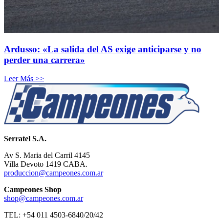
Ardusso: «La salida del AS exige anticiparse y no
perder una carrera»
Leer Más >>
Serratel S.A.
Av S. Maria del Carril 4145
Villa Devoto 1419 CABA.
produccion@campeones.com.ar
Campeones Shop
shop@campeones.com.ar
TEL: +54 011 4503-6840/20/42