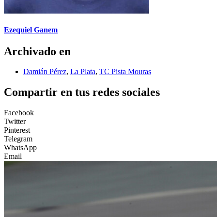
Ezequiel Ganem
Archivado en
Damián Pérez
,
La Plata
,
TC Pista Mouras
Compartir en tus redes sociales
Facebook
Twitter
Pinterest
Telegram
WhatsApp
Email