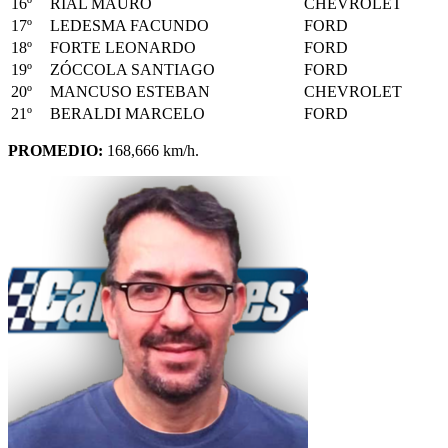
16º
RIAL MAURO
CHEVROLET
17º
LEDESMA FACUNDO
FORD
18º
FORTE LEONARDO
FORD
19º
ZÓCCOLA SANTIAGO
FORD
20º
MANCUSO ESTEBAN
CHEVROLET
21º
BERALDI MARCELO
FORD
PROMEDIO:
168,666 km/h.