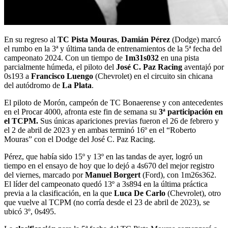
En su regreso al
TC Pista Mouras
,
Damián Pérez
(Dodge) marcó
el rumbo en la 3ª y última tanda de entrenamientos de la 5ª fecha del
campeonato 2024. Con un tiempo de
1m31s032
en una pista
parcialmente húmeda, el piloto del
José C. Paz Racing
aventajó por
0s193 a
Francisco Luengo
(Chevrolet) en el circuito sin chicana
del autódromo de
La Plata
.
El piloto de Morón, campeón de TC Bonaerense y con antecedentes
en el Procar 4000, afronta este fin de semana su
3ª participación en
el TCPM.
Sus únicas apariciones previas fueron el 26 de febrero y
el 2 de abril de 2023 y en ambas terminó 16º en el “Roberto
Mouras” con el Dodge del José C. Paz Racing.
Pérez, que había sido 15º y 13º en las tandas de ayer, logró un
tiempo en el ensayo de hoy que lo dejó a 4s670 del mejor registro
del viernes, marcado por
Manuel Borgert
(Ford), con 1m26s362.
El líder del campeonato quedó 13º a 3s894 en la última práctica
previa a la clasificación, en la que
Luca De Carlo
(Chevrolet), otro
que vuelve al TCPM (no corría desde el 23 de abril de 2023), se
ubicó 3º, 0s495.