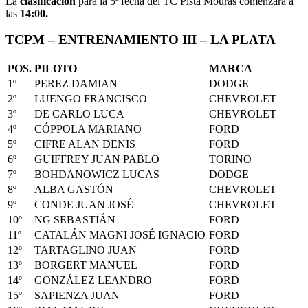
La
clasificación
para la 5ª fecha del TC Pista Mouras comenzará a
las
14:00.
TCPM –
ENTRENAMIENTO III
– LA PLATA
POS.
PILOTO
MARCA
1º
PEREZ DAMIAN
DODGE
2º
LUENGO FRANCISCO
CHEVROLET
3º
DE CARLO LUCA
CHEVROLET
4º
CÓPPOLA MARIANO
FORD
5º
CIFRE ALAN DENIS
FORD
6º
GUIFFREY JUAN PABLO
TORINO
7º
BOHDANOWICZ LUCAS
DODGE
8º
ALBA GASTÓN
CHEVROLET
9º
CONDE JUAN JOSÉ
CHEVROLET
10º
NG SEBASTIÁN
FORD
11º
CATALÁN MAGNI JOSÉ IGNACIO
FORD
12º
TARTAGLINO JUAN
FORD
13º
BORGERT MANUEL
FORD
14º
GONZÁLEZ LEANDRO
FORD
15º
SAPIENZA JUAN
FORD